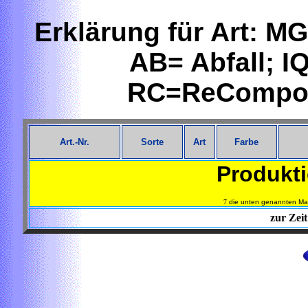
Erklärung für Art: 
AB= Abfall; IQ
RC=ReCompo
Art.-Nr.
Sorte
Art
Farbe
Produkti
7
die unten genannten Mar
zur Zeit